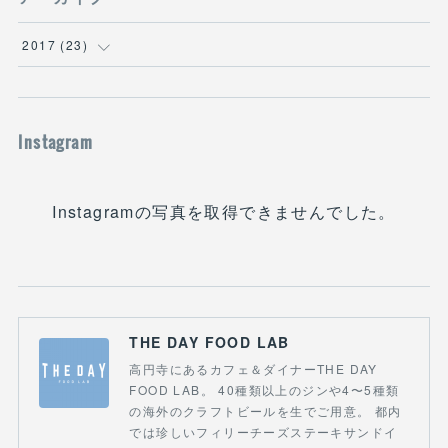
2017
(
23
)
(
1
)
(
3
)
Instagram
(
5
)
Instagramの写真を取得できませんでした。
(
14
)
THE DAY FOOD LAB
高円寺にあるカフェ＆ダイナーTHE DAY
FOOD LAB。 40種類以上のジンや4〜5種類
の海外のクラフトビールを生でご用意。 都内
では珍しいフィリーチーズステーキサンドイ