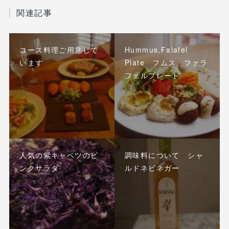
関連記事
コース料理ご用意して
Hummus,Falafel
います
Plate フムス、ファラ
フェルプレート
人気の紫キャベツのピ
調味料について シャ
ンクサラダ
ルドネビネガー