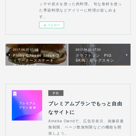
ッチや炭火を使った肉料理。 旬な食材を使っ
た季節料理などデイリーに料理が楽しめま
す。
フォロー
2017.06.07 03:08
2017.04.22 07:53
Philly Cheese Steak フ
クラフトジン PIG
ィリーチーズステーキ
SKIN ピッグスキン
サンドイッチ
PR
プレミアムプランでもっと自由
なサイトに
Ameba Owndで、広告非表示、画像容量
無制限、ページ数無制限などの機能を開
放しよう。