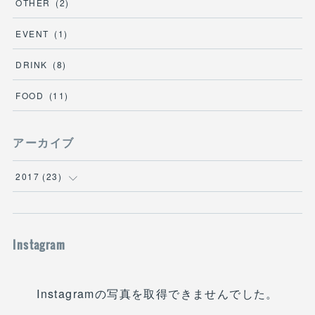
OTHER
(
2
)
EVENT
(
1
)
DRINK
(
8
)
FOOD
(
11
)
アーカイブ
2017
(
23
)
(
1
)
(
3
)
Instagram
(
5
)
Instagramの写真を取得できませんでした。
(
14
)