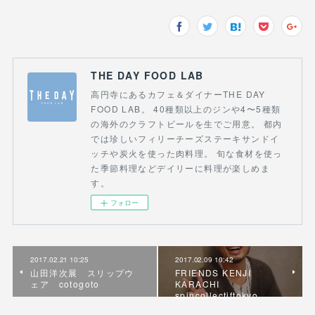
THE DAY FOOD LAB
高円寺にあるカフェ＆ダイナーTHE DAY
FOOD LAB。 40種類以上のジンや4〜5種類
の海外のクラフトビールを生でご用意。 都内
では珍しいフィリーチーズステーキサンドイ
ッチや炭火を使った肉料理。 旬な食材を使っ
た季節料理などデイリーに料理が楽しめま
す。
フォロー
2017.02.21 10:25
2017.02.09 10:42
山田洋次展 スリップウ
FRIENDS KENJI
ェア cotogoto
KARACHI
spincollectiftokyo